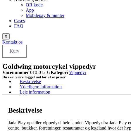
QR kode
App
Mobilepay & mønter
Cases
FAQ
X
Kontakt os
Kurv
Goldwing motorcykel vippedyr
Varenummer
010-012-G
Kategori
Vippedyr
Du skal være logget ind for at se priser
Beskrivelse
Yderligere information
Leje information
Beskrivelse
Jada Play opstiller vippedyr i hele landet. Vippedyr fra Jada Play e
centre, butikker, forretninger, restauranter og legeland hvor der h