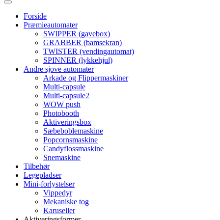
Forside
Præmieautomater
SWIPPER (gavebox)
GRABBER (bamsekran)
TWISTER (vendingautomat)
SPINNER (lykkehjul)
Andre sjove automater
Arkade og Flippermaskiner
Multi-capsule
Multi-capsule2
WOW push
Photobooth
Aktiveringsbox
Sæbeboblemaskine
Popcornsmaskine
Candyflossmaskine
Snemaskine
Tilbehør
Legepladser
Mini-forlystelser
Vippedyr
Mekaniske tog
Karuseller
Aktiveringsformer