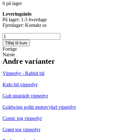
6 på lager
Leveringsinfo
På lager: 1-5 hverdage
Fjernlager: Kontakt os
Gulvklæb
Ø80cm
Tilføj til kurv
antal
Forrige
Næste
Andre varianter
Vippedyr - Rabbit bil
Kido bil vippedyr
Gult piratskib vippedyr
Goldwing politi motorcykel vippedyr
Comic tog vippedyr
Grønt tog vippedyr