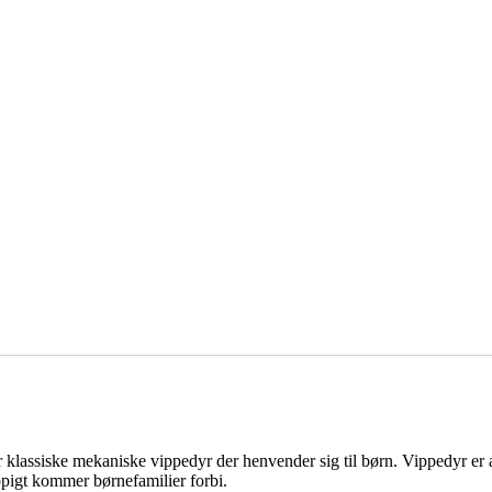
r klassiske mekaniske vippedyr der henvender sig til børn. Vippedyr er al
yppigt kommer børnefamilier forbi.