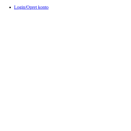
Videre
Login/Opret konto
til
indhold