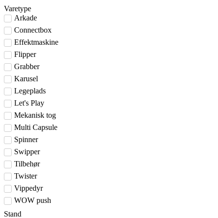
Varetype
Arkade
Connectbox
Effektmaskine
Flipper
Grabber
Karusel
Legeplads
Let's Play
Mekanisk tog
Multi Capsule
Spinner
Swipper
Tilbehør
Twister
Vippedyr
WOW push
Stand