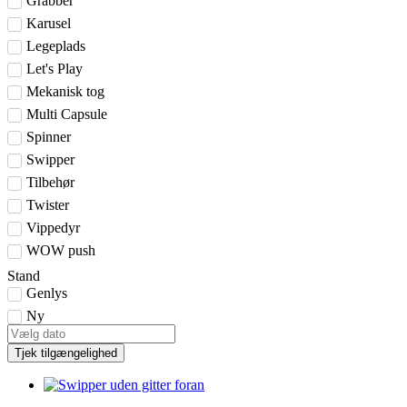
Grabber
Karusel
Legeplads
Let's Play
Mekanisk tog
Multi Capsule
Spinner
Swipper
Tilbehør
Twister
Vippedyr
WOW push
Stand
Genlys
Ny
Tjek tilgængelighed