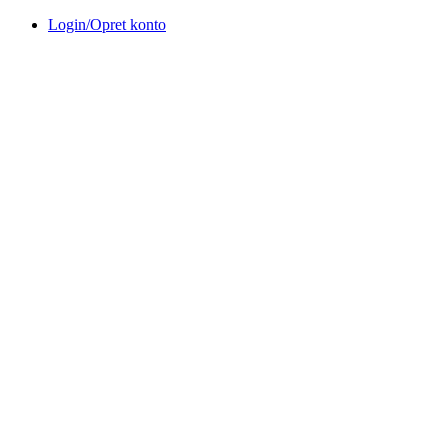
Videre
Login/Opret konto
til
indhold