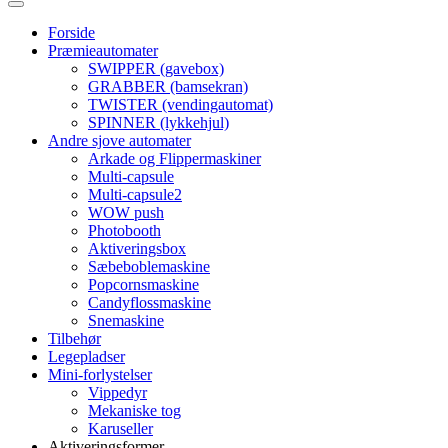
Forside
Præmieautomater
SWIPPER (gavebox)
GRABBER (bamsekran)
TWISTER (vendingautomat)
SPINNER (lykkehjul)
Andre sjove automater
Arkade og Flippermaskiner
Multi-capsule
Multi-capsule2
WOW push
Photobooth
Aktiveringsbox
Sæbeboblemaskine
Popcornsmaskine
Candyflossmaskine
Snemaskine
Tilbehør
Legepladser
Mini-forlystelser
Vippedyr
Mekaniske tog
Karuseller
Aktiveringsformer