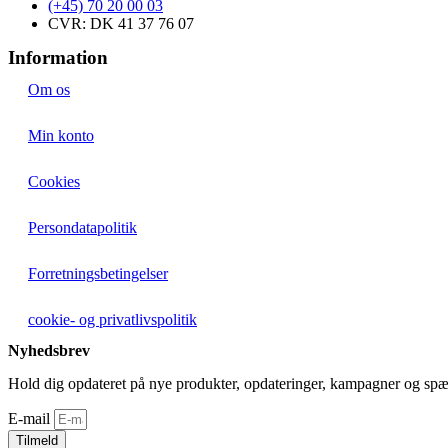
(+45) 70 20 00 03
CVR: DK 41 37 76 07
Information
Om os
Min konto
Cookies
Persondatapolitik
Forretningsbetingelser
cookie- og privatlivspolitik
Nyhedsbrev
Hold dig opdateret på nye produkter, opdateringer, kampagner og spæ
E-mail
Tilmeld