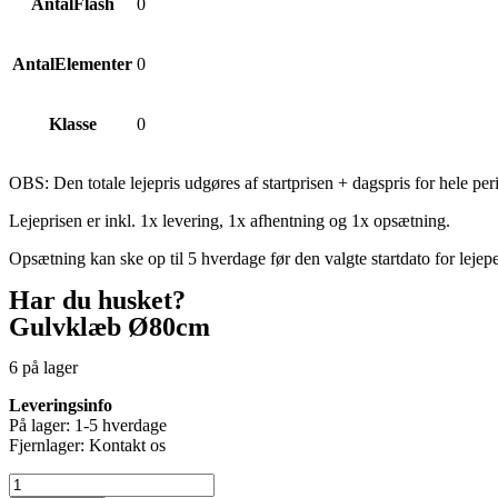
AntalFlash
0
AntalElementer
0
Klasse
0
OBS: Den totale lejepris udgøres af startprisen + dagspris for hele per
Lejeprisen er inkl. 1x levering, 1x afhentning og 1x opsætning.
Opsætning kan ske op til 5 hverdage før den valgte startdato for lejep
Har du husket?
Gulvklæb Ø80cm
6 på lager
Leveringsinfo
På lager: 1-5 hverdage
Fjernlager: Kontakt os
Gulvklæb