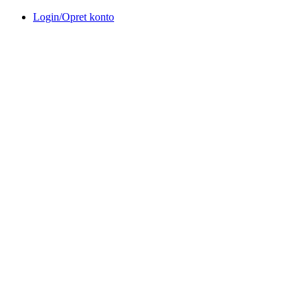
Videre
Login/Opret konto
til
indhold