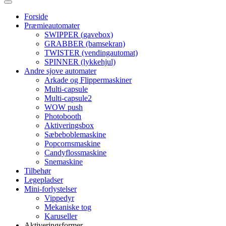
Forside
Præmieautomater
SWIPPER (gavebox)
GRABBER (bamsekran)
TWISTER (vendingautomat)
SPINNER (lykkehjul)
Andre sjove automater
Arkade og Flippermaskiner
Multi-capsule
Multi-capsule2
WOW push
Photobooth
Aktiveringsbox
Sæbeboblemaskine
Popcornsmaskine
Candyflossmaskine
Snemaskine
Tilbehør
Legepladser
Mini-forlystelser
Vippedyr
Mekaniske tog
Karuseller
Aktiveringsformer