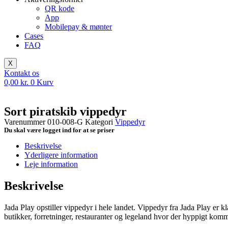
QR kode
App
Mobilepay & mønter
Cases
FAQ
X
Kontakt os
0,00
kr.
0
Kurv
Sort piratskib vippedyr
Varenummer
010-008-G
Kategori
Vippedyr
Du skal være logget ind for at se priser
Beskrivelse
Yderligere information
Leje information
Beskrivelse
Jada Play opstiller vippedyr i hele landet. Vippedyr fra Jada Play er k
butikker, forretninger, restauranter og legeland hvor der hyppigt komm