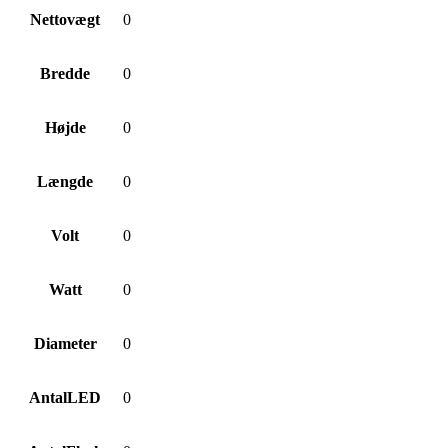
Nettovægt
0
Bredde
0
Højde
0
Længde
0
Volt
0
Watt
0
Diameter
0
AntalLED
0