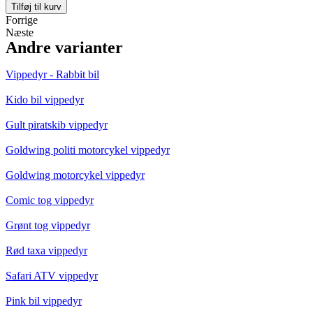
Ø80cm
Tilføj til kurv
antal
Forrige
Næste
Andre varianter
Vippedyr - Rabbit bil
Kido bil vippedyr
Gult piratskib vippedyr
Goldwing politi motorcykel vippedyr
Goldwing motorcykel vippedyr
Comic tog vippedyr
Grønt tog vippedyr
Rød taxa vippedyr
Safari ATV vippedyr
Pink bil vippedyr