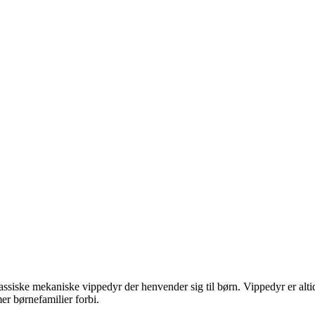
lassiske mekaniske vippedyr der henvender sig til børn. Vippedyr er altid 
er børnefamilier forbi.