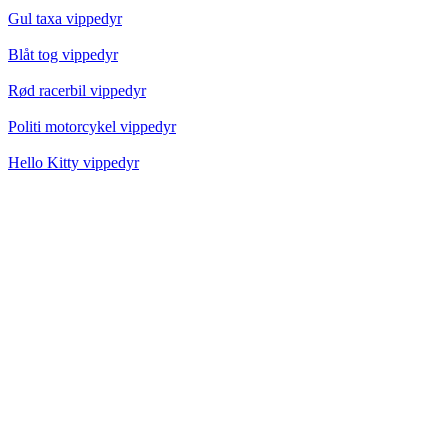
Gul taxa vippedyr
Blåt tog vippedyr
Rød racerbil vippedyr
Politi motorcykel vippedyr
Hello Kitty vippedyr